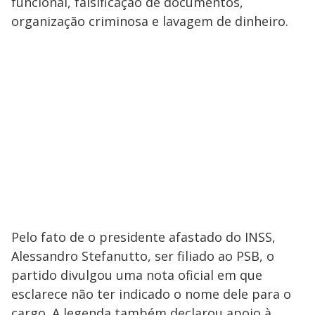
funcional, falsificação de documentos,
i
organização criminosa e lavagem de dinheiro.
d
e
o
Pelo fato de o presidente afastado do INSS,
Alessandro Stefanutto, ser filiado ao PSB, o
partido divulgou uma nota oficial em que
esclarece não ter indicado o nome dele para o
cargo. A legenda também declarou apoio à