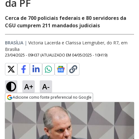
da PF
Cerca de 700 policiais federais e 80 servidores da
CGU cumprem 211 mandados judiciais
BRASÍLIA
|
Victoria Lacerda e Clarissa Lemgruber, do R7, em
Brasília
23/04/2025 - 09H37
(ATUALIZADO EM
04/05/2025 - 10H19
)
A+
A-
Adicione como fonte preferencial no Google
Opens in new window