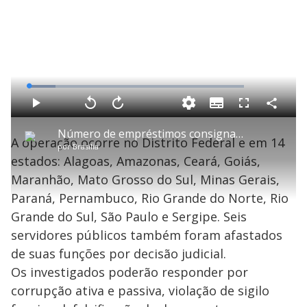
L
o
a
S
d
u
C
P
V
A
P
F
e
b
o
l
o
v
u
d
t
m
a
l
a
l
:
Número de empréstimos consignados ultrapassa o de beneficiários do INSS
i
p
y
t
n
l
1
A operação ocorre no Distrito Federal e em 14
t
a
a
ç
s
2
por
Brasília
l
r
r
a
c
.
e
t
1
r
l
r
3
estados: Alagoas, Amazonas, Ceará, Goiás,
s
i
0
1
e
1
l
s
0
e
%
h
Maranhão, Mato Grosso do Sul, Minas Gerais,
e
s
n
a
g
e
r
u
g
Paraná, Pernambuco, Rio Grande do Norte, Rio
n
u
a
d
n
o
d
Grande do Sul, São Paulo e Sergipe. Seis
s
o
s
servidores públicos também foram afastados
y
de suas funções por decisão judicial.
Os investigados poderão responder por
M
V
u
d
corrupção ativa e passiva, violação de sigilo
o