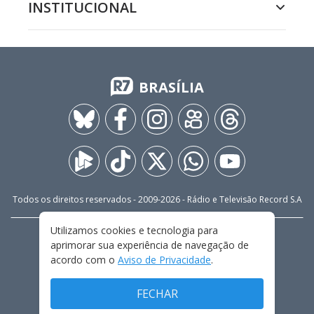
INSTITUCIONAL
BRASÍLIA
Todos os direitos reservados - 2009-
2026
- Rádio e Televisão Record S.A
Utilizamos cookies e tecnologia para
CARREIRA
FALE CONOSCO
PRIVACIDADE
aprimorar sua experiência de navegação de
TERMOS E CONDIÇÕES DE USO
acordo com o
Aviso de Privacidade
.
FECHAR