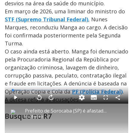
desvios na área da saúde do município.
Em março de 2026, uma liminar do ministro do
STF (Supremo Tribunal Federal)
, Nunes
Marques, reconduziu Manga ao cargo. A decisão
foi confirmada posteriormente pela Segunda
Turma.
O caso ainda está aberto. Manga foi denunciado
pela Procuradoria Regional da República por
organização criminosa, lavagem de dinheiro,
corrupção passiva, peculato, contratação ilegal
e fraude em licitações. A denúncia é baseada na
Operação Copia e Cola da
PF (Polícia Federal)
.
L
o
a
A defesa refuta as acusações.
S
d
u
C
P
V
A
P
F
e
b
o
l
o
v
u
d
t
m
a
l
a
l
:
Prefeito de Sorocaba (SP) é afastado do cargo por irregularidades em contratos na área de saúde
i
p
y
t
n
l
8
Busque no R7
t
a
a
ç
s
.
por
Brasília
l
r
r
a
c
8
e
t
1
r
l
r
8
s
i
0
1
e
%
l
s
0
e
h
e
s
n
a
g
e