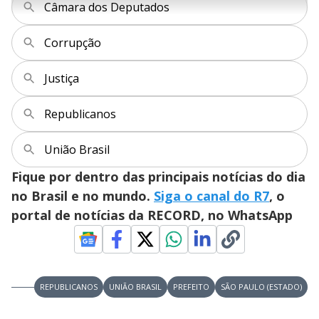
r
Câmara dos Deputados
u
g
n
u
a
d
n
o
d
s
o
Corrupção
s
y
Justiça
M
V
u
d
Republicanos
o
i
União Brasil
Fique por dentro das principais notícias do dia
d
no Brasil e no mundo.
Siga o canal do R7
, o
portal de notícias da RECORD, no WhatsApp
e
o
REPUBLICANOS
UNIÃO BRASIL
PREFEITO
SÃO PAULO (ESTADO)