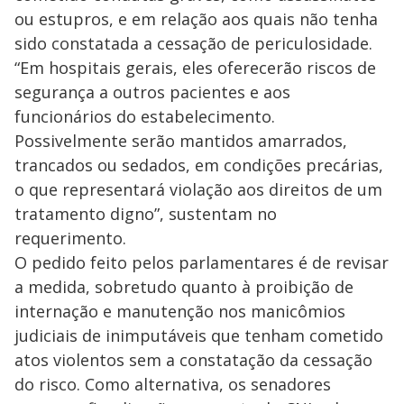
a
d
n
o
d
ou estupros, e em relação aos quais não tenha
s
o
s
sido constatada a cessação de periculosidade.
y
“Em hospitais gerais, eles oferecerão riscos de
segurança a outros pacientes e aos
M
V
u
d
funcionários do estabelecimento.
o
Possivelmente serão mantidos amarrados,
i
trancados ou sedados, em condições precárias,
o que representará violação aos direitos de um
tratamento digno”, sustentam no
d
requerimento.
O pedido feito pelos parlamentares é de revisar
e
a medida, sobretudo quanto à proibição de
internação e manutenção nos manicômios
o
judiciais de inimputáveis que tenham cometido
atos violentos sem a constatação da cessação
do risco. Como alternativa, os senadores