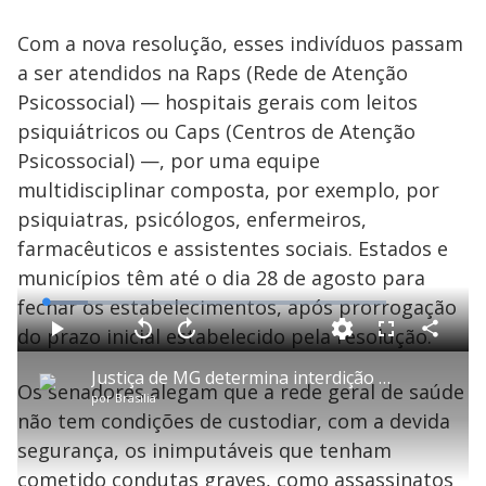
Com a nova resolução, esses indivíduos passam
a ser atendidos na Raps (Rede de Atenção
Psicossocial) — hospitais gerais com leitos
psiquiátricos ou Caps (Centros de Atenção
Psicossocial) —, por uma equipe
multidisciplinar composta, por exemplo, por
psiquiatras, psicólogos, enfermeiros,
farmacêuticos e assistentes sociais. Estados e
municípios têm até o dia 28 de agosto para
fechar os estabelecimentos, após prorrogação
L
o
a
do prazo inicial estabelecido pela resolução.
d
C
P
V
A
P
F
e
o
l
o
v
u
d
m
a
l
a
l
:
Justiça de MG determina interdição parcial de duas unidades de tratamento psiquiátrico no estado
p
y
t
n
l
1
Os senadores alegam que a rede geral de saúde
a
a
ç
s
2
por
Brasília
r
r
a
c
.
t
1
r
l
r
3
não tem condições de custodiar, com a devida
i
0
1
e
5
l
s
0
e
%
h
segurança, os inimputáveis que tenham
e
s
n
a
g
e
r
u
g
cometido condutas graves, como assassinatos
n
u