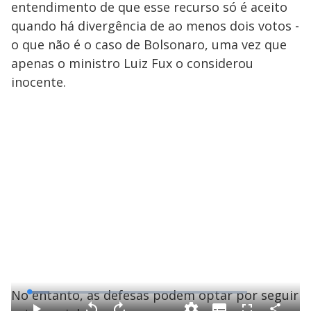
entendimento de que esse recurso só é aceito
quando há divergência de ao menos dois votos -
o que não é o caso de Bolsonaro, uma vez que
apenas o ministro Luiz Fux o considerou
inocente.
No entanto, as defesas podem optar por seguir
L
o
a