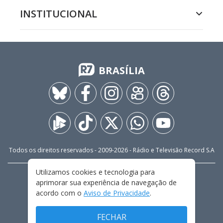
INSTITUCIONAL
BRASÍLIA
Todos os direitos reservados - 2009-
2026
- Rádio e Televisão Record S.A
Utilizamos cookies e tecnologia para
CARREIRA
FALE CONOSCO
PRIVACIDADE
aprimorar sua experiência de navegação de
TERMOS E CONDIÇÕES DE USO
acordo com o
Aviso de Privacidade
.
FECHAR