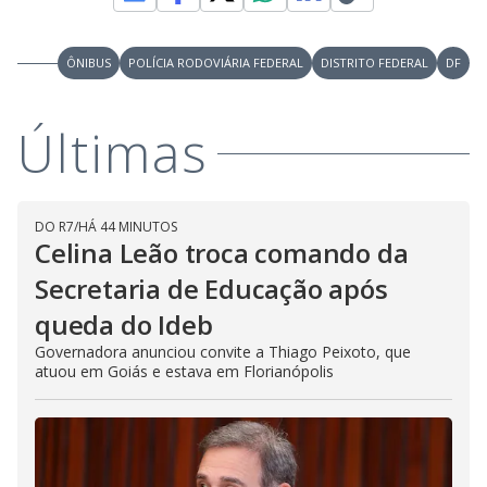
i
ÔNIBUS
POLÍCIA RODOVIÁRIA FEDERAL
DISTRITO FEDERAL
DF
d
Últimas
e
o
DO R7
/
HÁ 44 MINUTOS
Celina Leão troca comando da
Secretaria de Educação após
queda do Ideb
Governadora anunciou convite a Thiago Peixoto, que
atuou em Goiás e estava em Florianópolis