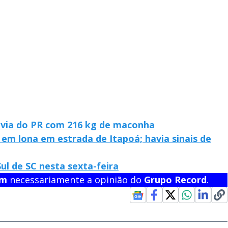
via do PR com 216 kg de maconha
em lona em estrada de Itapoá; havia sinais de
l de SC nesta sexta-feira
em
necessariamente a opinião do
Grupo Record
.