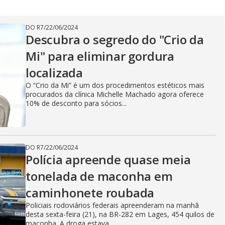
DO R7
/
22/06/2024
Descubra o segredo do "Crio da
Mi" para eliminar gordura
localizada
O “Crio da Mi” é um dos procedimentos estéticos mais
procurados da clínica Michelle Machado agora oferece
10% de desconto para sócios...
DO R7
/
22/06/2024
Polícia apreende quase meia
tonelada de maconha em
caminhonete roubada
Policiais rodoviários federais apreenderam na manhã
desta sexta-feira (21), na BR-282 em Lages, 454 quilos de
maconha. A droga estava...