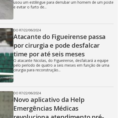
usou um estilingue para derrubar um homem de um poste
e evitar o furto de...
DO R7
/
22/06/2024
Atacante do Figueirense passa
por cirurgia e pode desfalcar
time por até seis meses
O atacante Nicolas, do Figueirense, desfalcará a equipe
pelo período de quatro a seis meses em função de uma
cirurgia para reconstrução...
DO R7
/
22/06/2024
Novo aplicativo da Help
Emergências Médicas
revoluciona atendimento pré-