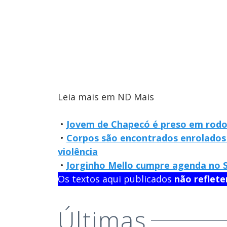
Leia mais em ND Mais
•
Jovem de Chapecó é preso em rodo
•
Corpos são encontrados enrolados 
violência
•
Jorginho Mello cumpre agenda no Su
Os textos aqui publicados
não reflet
Últimas