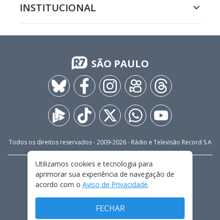
INSTITUCIONAL
SÃO PAULO
Todos os direitos reservados - 2009-
2026
- Rádio e Televisão Record S.A
Utilizamos cookies e tecnologia para
CARREIRA
FALE CONOSCO
PRIVACIDADE
aprimorar sua experiência de navegação de
TERMOS E CONDIÇÕES DE USO
acordo com o
Aviso de Privacidade
.
FECHAR