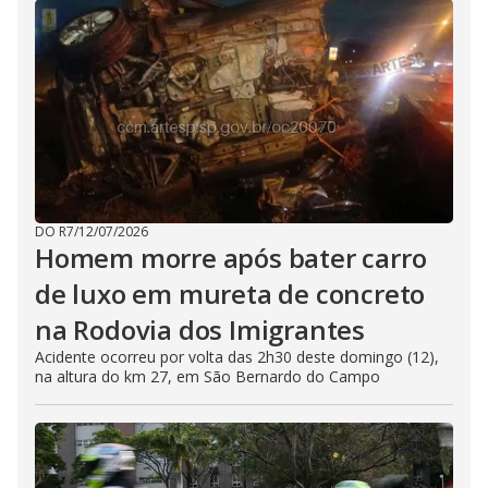
DO R7
/
12/07/2026
Homem morre após bater carro
de luxo em mureta de concreto
na Rodovia dos Imigrantes
Acidente ocorreu por volta das 2h30 deste domingo (12),
na altura do km 27, em São Bernardo do Campo