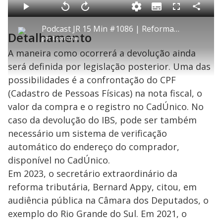
o
a
S
d
u
C
P
V
A
P
F
e
b
o
l
o
v
u
d
t
m
a
l
a
l
:
Podcast JR 15 Min #1086 | Reforma Tributária avança: o que falta para a regulamentação completa?
i
p
y
t
n
l
0
Detalhamento
t
a
a
ç
s
.
por
Economia
l
r
r
a
c
6
e
t
1
r
l
r
5
s
i
0
1
e
A maneira como ocorrerá a devolução ainda
%
l
s
0
e
h
e
s
n
a
será definida por legislação posterior. Uma das
g
e
r
u
g
n
u
a
possibilidades é a confrontação do CPF
d
n
o
d
s
o
(Cadastro de Pessoas Físicas) na nota fiscal, o
s
valor da compra e o registro no CadÚnico. No
y
caso da devolução do IBS, pode ser também
M
necessário um sistema de verificação
V
u
d
automático do endereço do comprador,
o
disponível no CadÚnico.
i
Em 2023, o secretário extraordinário da
reforma tributária, Bernard Appy, citou, em
d
audiência pública na Câmara dos Deputados, o
exemplo do Rio Grande do Sul. Em 2021, o