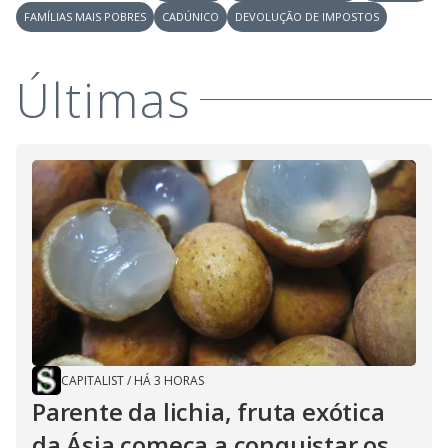
FAMÍLIAS MAIS POBRES
CADÚNICO
DEVOLUÇÃO DE IMPOSTOS
Últimas
CAPITALIST
/
HÁ 3 HORAS
Parente da lichia, fruta exótica
da Ásia começa a conquistar os