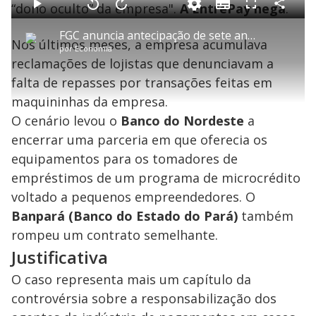
a
“dono oculto” da empresa".
A EntrePay nega
.
S
d
u
C
P
V
A
P
F
e
b
o
l
o
v
u
d
t
m
a
l
a
l
:
FGC anuncia antecipação de sete anos de contribuições para cobrir rombo provocado pelo Banco Master
i
p
y
t
n
l
4
Nos últimos meses, a empresa acumulava
t
a
a
ç
s
.
por
Economia
l
r
r
a
c
2
e
t
1
r
l
r
7
reclamações de lojistas que denunciavam a
s
i
0
1
e
%
l
s
0
e
h
falta de repasses por transações feitas em
e
s
n
a
g
e
r
u
g
maquininhas da empresa.
n
u
a
d
n
o
d
O cenário levou o
Banco do Nordeste
a
s
o
s
encerrar uma parceria em que oferecia os
y
equipamentos para os tomadores de
empréstimos de um programa de microcrédito
M
V
u
d
voltado a pequenos empreendedores. O
o
Banpará (Banco do Estado do Pará)
também
i
rompeu um contrato semelhante.
Justificativa
d
O caso representa mais um capítulo da
controvérsia sobre a responsabilização dos