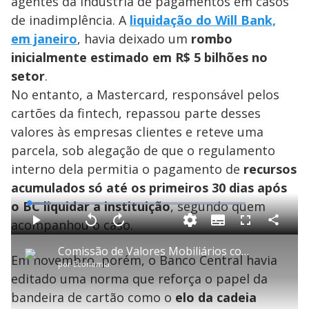
e
agentes da indústria de pagamentos em casos
de inadimplência. A
liquidação do Will Bank,
em janeiro
, havia deixado um
rombo
o
inicialmente estimado em R$ 5 bilhões no
setor
.
No entanto, a Mastercard, responsável pelos
cartões da fintech, repassou parte desses
valores às empresas clientes e reteve uma
parcela, sob alegação de que o regulamento
interno dela permitia o pagamento de
recursos
acumulados só até os primeiros 30 dias após
o BC liquidar a instituição
, segundo quem
L
o
a
acompanhou o caso.
S
d
u
C
P
V
A
P
F
e
b
o
l
o
v
u
d
t
m
a
l
a
l
:
Comissão de Valores Mobiliários começa nova apuração sobre o processo de liquidação do Banco Master
i
p
y
t
n
l
1
Em novembro, porém, o Banco Central havia
t
a
a
ç
s
0
por
Economia
l
r
r
a
c
.
e
t
1
r
l
r
2
editado uma norma que reforça o papel da
s
i
0
1
e
8
l
s
0
e
%
h
bandeira de cartão como o
e
s
elo da cadeia
n
a
g
e
r
u
g