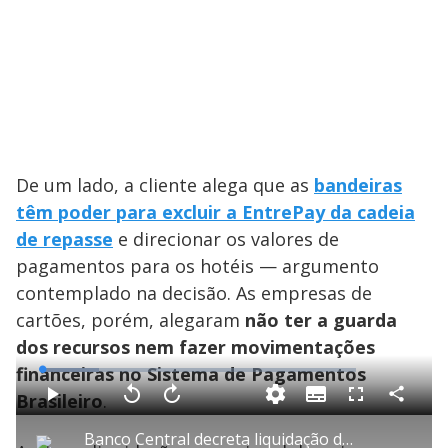
De um lado, a cliente alega que as
bandeiras
têm poder para excluir a EntrePay da cadeia
de repasse
e direcionar os valores de
pagamentos para os hotéis — argumento
contemplado na decisão. As empresas de
cartões, porém, alegaram
não ter a guarda
dos recursos nem fazer movimentações
financeiras no Sistema de Pagamentos
L
o
a
Brasileiro
.
S
d
u
C
P
V
A
P
F
e
b
o
l
o
v
u
d
t
m
a
l
a
l
:
Banco Central decreta liquidação do Banco Pleno, controlado por ex-sócio do Master
i
p
y
t
n
l
1