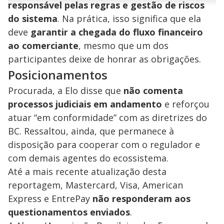
responsável pelas regras e gestão de riscos
n
u
a
d
n
o
d
do sistema
. Na prática, isso significa que ela
s
o
s
deve
garantir a chegada do fluxo financeiro
y
ao comerciante
, mesmo que um dos
participantes deixe de honrar as obrigações.
M
V
u
d
Posicionamentos
o
Procurada, a Elo disse que
não comenta
i
processos judiciais em andamento
e reforçou
atuar “em conformidade” com as diretrizes do
d
BC. Ressaltou, ainda, que permanece à
disposição para cooperar com o regulador e
e
com demais agentes do ecossistema.
Até a mais recente atualização desta
reportagem, Mastercard, Visa, American
o
Express e EntrePay
não responderam aos
questionamentos enviados
.