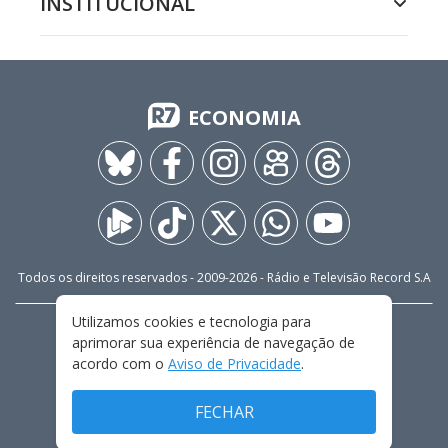
INSTITUCIONAL
ECONOMIA
Todos os direitos reservados - 2009-
2026
- Rádio e Televisão Record S.A
Utilizamos cookies e tecnologia para
CARREIRA
FALE CONOSCO
PRIVACIDADE
aprimorar sua experiência de navegação de
TERMOS E CONDIÇÕES DE USO
acordo com o
Aviso de Privacidade
.
FECHAR