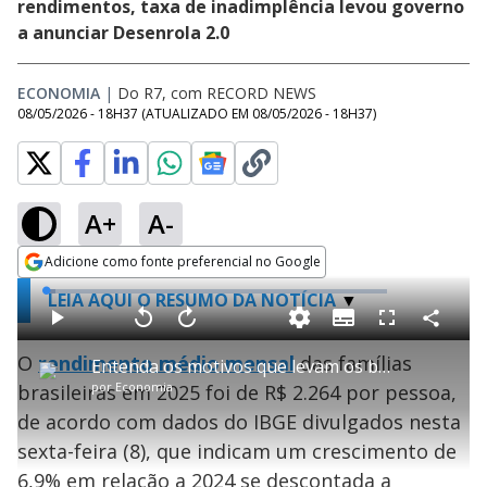
rendimentos, taxa de inadimplência levou governo
a anunciar Desenrola 2.0
ECONOMIA
|
Do R7, com RECORD NEWS
08/05/2026 - 18H37
(ATUALIZADO EM
08/05/2026 - 18H37
)
A+
A-
Adicione como fonte preferencial no Google
Opens in new window
L
LEIA AQUI O RESUMO DA NOTÍCIA
o
a
S
d
u
C
P
V
A
P
F
e
b
o
l
o
v
u
d
t
m
O
rendimento médio mensal
a
l
a
das famílias
l
:
Entenda os motivos que levam os brasileiros ao endividamento
i
p
y
t
n
l
2
t
a
a
ç
s
.
por
Economia
brasileiras em 2025 foi de R$ 2.264 por pessoa,
l
r
r
a
c
9
e
t
1
r
l
r
0
s
i
0
1
e
%
de acordo com dados do IBGE divulgados nesta
l
s
0
e
h
e
s
n
a
g
e
sexta-feira (8), que indicam um crescimento de
r
u
g
n
u
6,9% em relação a 2024 se descontada a
d
n