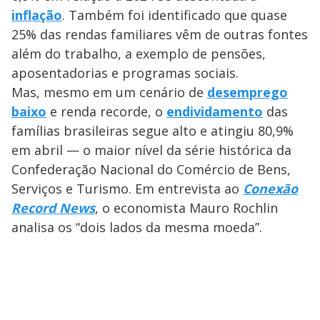
a
o
d
s
o
inflação
. Também foi identificado que quase
s
y
25% das rendas familiares vêm de outras fontes
além do trabalho, a exemplo de pensões,
M
aposentadorias e programas sociais.
V
u
d
o
Mas, mesmo em um cenário de
desemprego
baixo
e renda recorde, o
endividamento
das
i
famílias brasileiras segue alto e atingiu 80,9%
em abril — o maior nível da série histórica da
d
Confederação Nacional do Comércio de Bens,
Serviços e Turismo. Em entrevista ao
Conexão
e
Record News
, o economista Mauro Rochlin
analisa os “dois lados da mesma moeda”.
o