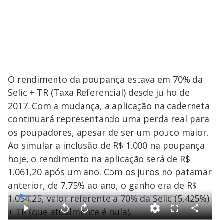
O rendimento da poupança estava em 70% da
Selic + TR (Taxa Referencial) desde julho de
2017. Com a mudança, a aplicação na caderneta
continuará representando uma perda real para
os poupadores, apesar de ser um pouco maior.
Ao simular a inclusão de R$ 1.000 na poupança
hoje, o rendimento na aplicação será de R$
1.061,20 após um ano. Com os juros no patamar
anterior, de 7,75% ao ano, o ganho era de R$
1.054,25, valor referente a 70% da Selic (5,425%)
L
o
a
+ TR (que atualmente é nula).
d
C
P
V
A
F
e