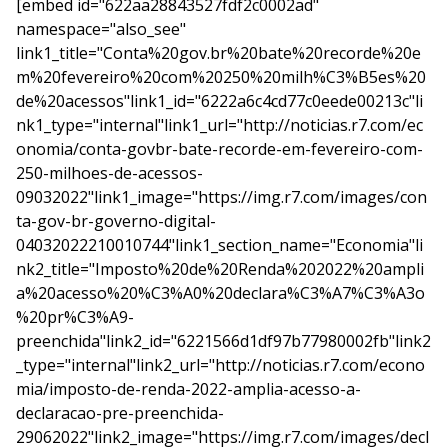
[embed id="622aa28843527fdf2c0002ad"
namespace="also_see"
link1_title="Conta%20gov.br%20bate%20recorde%20e
m%20fevereiro%20com%20250%20milh%C3%B5es%20
de%20acessos"link1_id="6222a6c4cd77c0eede00213c"li
nk1_type="internal"link1_url="http://noticias.r7.com/ec
onomia/conta-govbr-bate-recorde-em-fevereiro-com-
250-milhoes-de-acessos-
09032022"link1_image="https://img.r7.com/images/con
ta-gov-br-governo-digital-
04032022210010744"link1_section_name="Economia"li
nk2_title="Imposto%20de%20Renda%202022%20ampli
a%20acesso%20%C3%A0%20declara%C3%A7%C3%A3o
%20pr%C3%A9-
preenchida"link2_id="6221566d1df97b77980002fb"link2
_type="internal"link2_url="http://noticias.r7.com/econo
mia/imposto-de-renda-2022-amplia-acesso-a-
declaracao-pre-preenchida-
29062022"link2_image="https://img.r7.com/images/decl