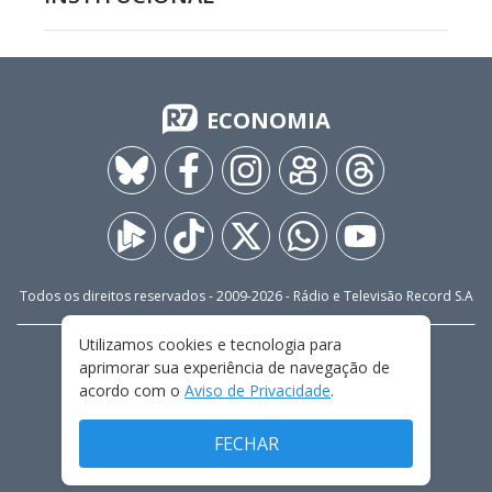
ECONOMIA
Todos os direitos reservados - 2009-
2026
- Rádio e Televisão Record S.A
Utilizamos cookies e tecnologia para
CARREIRA
FALE CONOSCO
PRIVACIDADE
aprimorar sua experiência de navegação de
TERMOS E CONDIÇÕES DE USO
acordo com o
Aviso de Privacidade
.
FECHAR