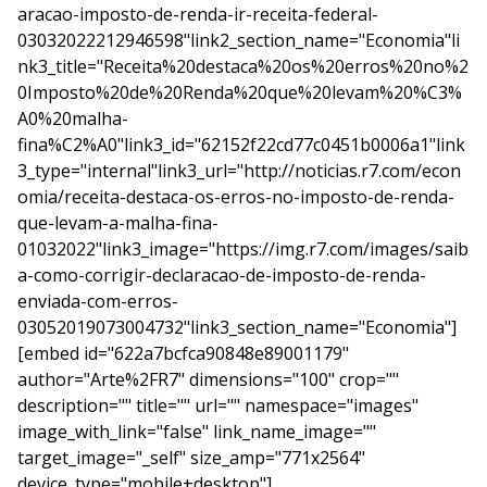
aracao-imposto-de-renda-ir-receita-federal-
03032022212946598"link2_section_name="Economia"li
nk3_title="Receita%20destaca%20os%20erros%20no%2
0Imposto%20de%20Renda%20que%20levam%20%C3%
A0%20malha-
fina%C2%A0"link3_id="62152f22cd77c0451b0006a1"link
3_type="internal"link3_url="http://noticias.r7.com/econ
omia/receita-destaca-os-erros-no-imposto-de-renda-
que-levam-a-malha-fina-
01032022"link3_image="https://img.r7.com/images/saib
a-como-corrigir-declaracao-de-imposto-de-renda-
enviada-com-erros-
03052019073004732"link3_section_name="Economia"]
[embed id="622a7bcfca90848e89001179"
author="Arte%2FR7" dimensions="100" crop=""
description="" title="" url="" namespace="images"
image_with_link="false" link_name_image=""
target_image="_self" size_amp="771x2564"
device_type="mobile+desktop"]