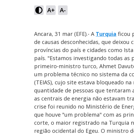
A+
A-
Ancara, 31 mar (EFE).- A
Turquia
ficou 
de causas desconhecidas, que deixou 
províncias do país e cidades como Is
país. "Estamos investigando todas as po
primeiro-ministro turco, Ahmet Davuto
um problema técnico no sistema da co
(TEIAS), cujo site estava bloqueado n
quantidade de pessoas que tentaram ace
as centrais de energia não estavam t
crise foi reunido no Ministério de En
que houve "um problema" com as princi
corte, o maior registrado na Turquia n
região ocidental do Egeu. O ministro d