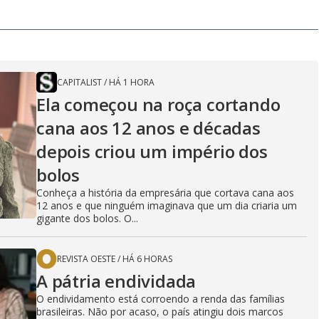
CAPITALIST
/
HÁ 1 HORA
Ela começou na roça cortando
cana aos 12 anos e décadas
depois criou um império dos
bolos
Conheça a história da empresária que cortava cana aos
12 anos e que ninguém imaginava que um dia criaria um
gigante dos bolos. O...
REVISTA OESTE
/
HÁ 6 HORAS
A pátria endividada
O endividamento está corroendo a renda das famílias
brasileiras. Não por acaso, o país atingiu dois marcos