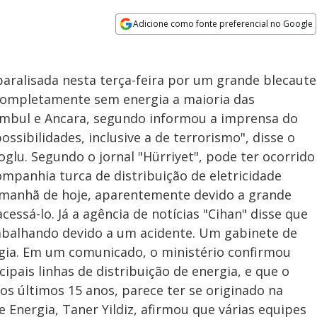
Adicione como fonte preferencial no Google
Opens in new window
paralisada nesta terça-feira por um grande blecaute
completamente sem energia a maioria das
tambul e Ancara, segundo informou a imprensa do
ssibilidades, inclusive a de terrorismo", disse o
glu. Segundo o jornal "Hürriyet", pode ter ocorrido
mpanhia turca de distribuição de eletricidade
a manhã de hoje, aparentemente devido a grande
ssá-lo. Já a agência de notícias "Cihan" disse que
rabalhando devido a um acidente. Um gabinete de
ergia. Em um comunicado, o ministério confirmou
pais linhas de distribuição de energia, e que o
os últimos 15 anos, parece ter se originado na
e Energia, Taner Yildiz, afirmou que várias equipes