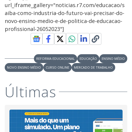
url_iframe_gallery="noticias.r7.com/educacao/s
aiba-como-industria-do-futuro-vai-precisar-do-
novo-ensino-medio-e-de-politica-de-educacao-
profissional-26052023"]
REFORMA EDUCACIONAL
EDUCAÇÃO
ENSINO MÉDIO
NOVO ENSINO MÉDIO
CURSO ONLINE
MERCADO DE TRABALHO
Últimas