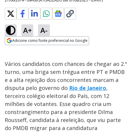
21/06/2014 - 09H06
(ATUALIZADO EM
07/08/2025 - 05H01
)
A+
A-
Adicione como fonte preferencial no Google
Opens in new window
Vários candidatos com chances de chegar ao 2.º
turno, uma briga sem trégua entre PT e PMDB
e a alta rejeição dos concorrentes marcam a
disputa pelo governo do
Rio de Janeiro
,
terceiro colégio eleitoral do País, com 12
milhões de votantes. Esse quadro cria um
constrangimento para a presidente Dilma
Rousseff, candidata à reeleição, que viu parte
do PMDB migrar para a candidatura