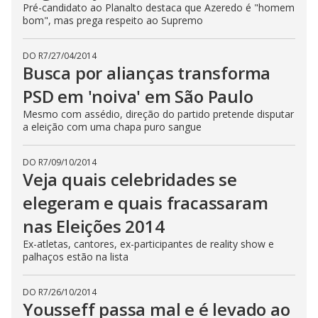
Pré-candidato ao Planalto destaca que Azeredo é "homem
bom", mas prega respeito ao Supremo
DO R7
/
27/04/2014
Busca por alianças transforma
PSD em 'noiva' em São Paulo
Mesmo com assédio, direção do partido pretende disputar
a eleição com uma chapa puro sangue
DO R7
/
09/10/2014
Veja quais celebridades se
elegeram e quais fracassaram
nas Eleições 2014
Ex-atletas, cantores, ex-participantes de reality show e
palhaços estão na lista
DO R7
/
26/10/2014
Yousseff passa mal e é levado ao