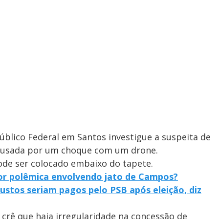
Público Federal em Santos investigue a suspeita de
causada por um choque com um drone.
pode ser colocado embaixo do tapete.
 por polêmica envolvendo jato de Campos?
stos seriam pagos pelo PSB após eleição, diz
 crê que haja irregularidade na concessão de