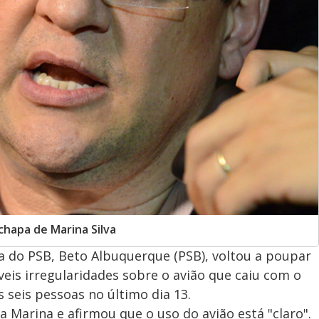
chapa de Marina Silva
a do PSB, Beto Albuquerque (PSB), voltou a poupar
veis irregularidades sobre o avião que caiu com o
seis pessoas no último dia 13.
a Marina e afirmou que o uso do avião está "claro".