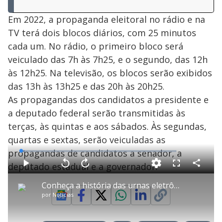
Em 2022, a propaganda eleitoral no rádio e na
TV terá dois blocos diários, com 25 minutos
cada um. No rádio, o primeiro bloco será
veiculado das 7h às 7h25, e o segundo, das 12h
às 12h25. Na televisão, os blocos serão exibidos
das 13h às 13h25 e das 20h às 20h25.
As propagandas dos candidatos a presidente e
a deputado federal serão transmitidas às
terças, às quintas e aos sábados. Às segundas,
quartas e sextas, serão veiculadas as
propagandas de candidatos a senador, a
L
o
a
deputado estadual e a governador.
d
C
P
V
A
P
F
e
o
l
o
v
u
d
m
a
l
a
l
:
Conheça a história das urnas eletrônicas no Brasil
p
y
t
n
l
2
a
a
ç
s
.
por
Notícias
r
r
a
c
5
t
1
r
l
r
4
i
0
1
e
%
l
s
0
e
h
e
s
n
a
g
e