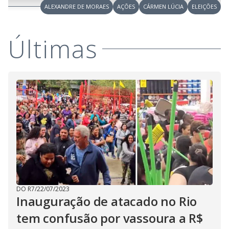
r
u
g
ALEXANDRE DE MORAES
AÇÕES
CÁRMEN LÚCIA
ELEIÇÕES
n
u
a
d
n
o
d
s
o
s
Últimas
y
M
V
u
d
o
i
d
e
DO R7
/
22/07/2023
o
Inauguração de atacado no Rio
tem confusão por vassoura a R$