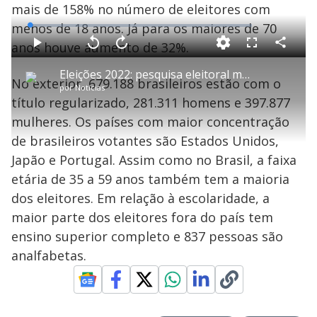
mais de 158% no número de eleitores com
menos de 18 anos. Já para os maiores de 70
L
o
a
anos houve aumento de 32%.
d
C
P
V
A
P
F
e
o
l
o
v
u
d
m
a
l
a
l
:
Eleições 2022: pesquisa eleitoral mostra como está a disputa pelo Governo e Senado no DF
p
y
t
n
l
1
No exterior, 679.188 brasileiros estão com o
a
a
ç
s
.
por
Notícias
r
r
a
c
5
t
1
r
l
r
4
título regularizado, 281.311 homens e 397.877
i
0
1
e
%
l
s
0
e
h
mulheres. Os países com maior concentração
e
s
n
a
g
e
r
u
g
de brasileiros votantes são Estados Unidos,
n
u
a
d
n
o
d
Japão e Portugal. Assim como no Brasil, a faixa
s
o
s
etária de 35 a 59 anos também tem a maioria
y
dos eleitores. Em relação à escolaridade, a
maior parte dos eleitores fora do país tem
M
V
u
d
ensino superior completo e 837 pessoas são
o
analfabetas.
i