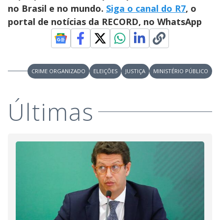
e
no Brasil e no mundo.
Siga o canal do R7
, o
portal de notícias da RECORD, no WhatsApp
o
CRIME ORGANIZADO
ELEIÇÕES
JUSTIÇA
MINISTÉRIO PÚBLICO
Últimas