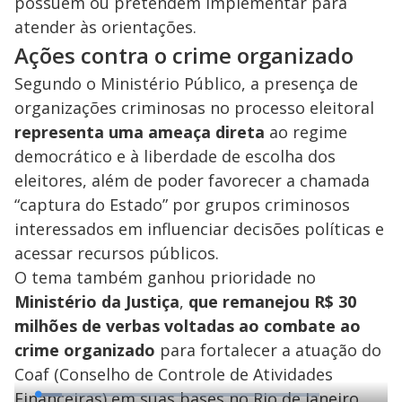
possuem ou pretendem implementar para
atender às orientações.
Ações contra o crime organizado
Segundo o Ministério Público, a presença de
organizações criminosas no processo eleitoral
representa uma ameaça direta
ao regime
democrático e à liberdade de escolha dos
eleitores, além de poder favorecer a chamada
“captura do Estado” por grupos criminosos
interessados em influenciar decisões políticas e
acessar recursos públicos.
O tema também ganhou prioridade no
Ministério da Justiça
,
que remanejou R$ 30
milhões de verbas voltadas ao combate ao
crime organizado
para fortalecer a atuação do
Coaf (Conselho de Controle de Atividades
Financeiras) em suas bases no Rio de Janeiro,
L