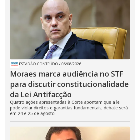
i
d
e
o
ESTADÃO CONTEÚDO
/
06/08/2026
Moraes marca audiência no STF
para discutir constitucionalidade
da Lei Antifacção
Quatro ações apresentadas à Corte apontam que a lei
pode violar direitos e garantias fundamentais; debate será
em 24 e 25 de agosto