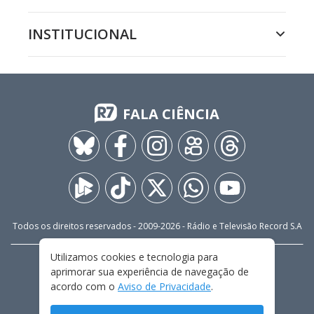
INSTITUCIONAL
FALA CIÊNCIA
Todos os direitos reservados - 2009-
2026
- Rádio e Televisão Record S.A
Utilizamos cookies e tecnologia para
CARREIRA
FALE CONOSCO
PRIVACIDADE
aprimorar sua experiência de navegação de
TERMOS E CONDIÇÕES DE USO
acordo com o
Aviso de Privacidade
.