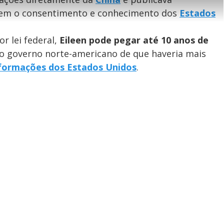
l
n
V
h
n
n
e
a
-
sem o consentimento e conhecimento dos
Estados
i
l
r
P
o
i
c
n
c
i
t
d
u
g
r lei federal,
Eileen pode pegar até 10 anos de
a
a
r
d
e
e
T
o governo norte-americano de que haveria mais
i
nformações dos Estados Unidos
.
m
y
e
V
i
d