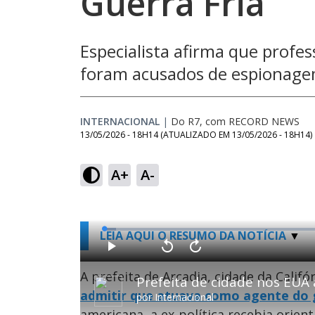
Guerra Fria
Especialista afirma que profes
foram acusados de espionage
INTERNACIONAL
|
Do R7, com RECORD NEWS
13/05/2026 - 18H14
(ATUALIZADO EM
13/05/2026 - 18H14
)
A+
A-
L
LEIA AQUI O RESUMO DA NOTÍCIA
o
a
d
P
V
A
e
l
o
v
d
a
l
a
A prefeita de Arcadia, cidade da Califó
:
Prefeita de cidade nos EUA
y
t
n
2
a
ç
.
admitir que atuava como agente do 
r
a
6
por
Internacional
1
r
2
0
1
%
americana, a ex-política recebia orie
s
0