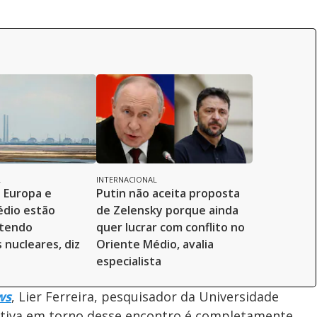
e
o
L
INTERNACIONAL
 Europa e
Putin não aceita proposta
édio estão
de Zelensky porque ainda
tendo
quer lucrar com conflito no
 nucleares, diz
Oriente Médio, avalia
especialista
ws
, Lier Ferreira, pesquisador da Universidade
tativa em torno desse encontro é completamente