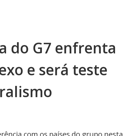
la do G7 enfrenta
xo e será teste
eralismo
erência com os países do grupo nesta