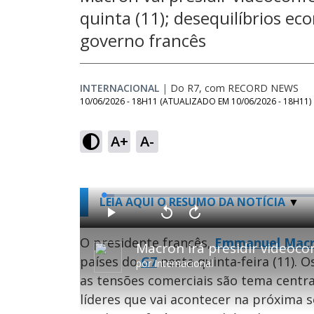
quinta (11); desequilíbrios ec
governo francês
INTERNACIONAL
|
Do R7, com RECORD NEWS
10/06/2026 - 18H11
(ATUALIZADO EM
10/06/2026 - 18H11
)
A+
A-
L
LEIA AQUI O RESUMO DA NOTÍCIA
o
a
d
P
V
A
e
l
o
v
d
a
l
a
O presidente francês,
Emmanuel Mac
:
y
t
n
2
a
ç
.
países do
G7
nesta quinta-feira (11). 
r
a
2
por
Internacional
1
r
8
0
1
%
as tensões comerciais são tema central
s
0
e
s
g
e
líderes que vai acontecer na próxima 
u
g
n
u