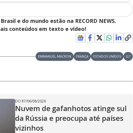
 do Brasil e do mundo estão na RECORD NEWS.
pais conteúdos em texto e vídeo!
EMMANUEL MACRON
FRANÇA
ESTADOS UNIDOS
G7
DO R7
/
06/08/2026
Nuvem de gafanhotos atinge sul
da Rússia e preocupa até países
vizinhos