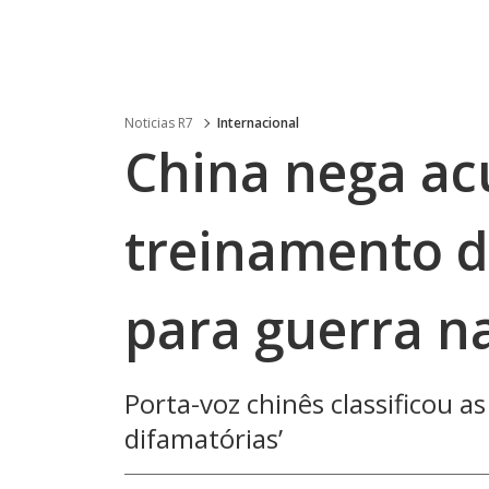
Noticias R7
Internacional
China nega ac
treinamento d
para guerra n
Porta-voz chinês classificou a
difamatórias’