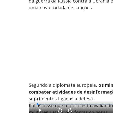
da guerra da Rússia contra a Ucrânia 
uma nova rodada de sanções.
Segundo a diplomata europeia,
os min
combater atividades de desinformaçã
suprimentos ligadas à defesa.
Kallas disse que o bloco está avalian
L
o
a
militares russos por forças chinesas.
d