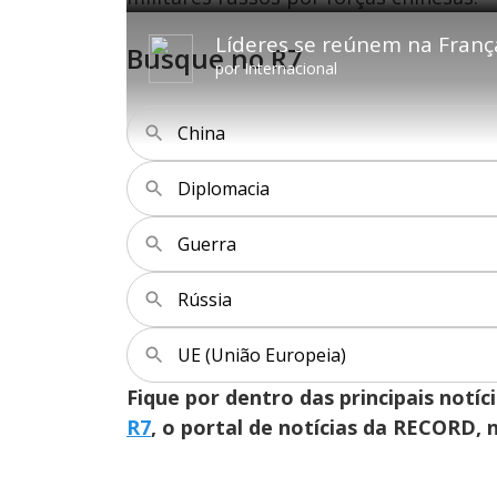
P
V
A
e
l
o
v
d
a
l
a
:
Líderes se reúnem na Franç
y
t
n
2
Busque no R7
a
ç
.
r
a
1
por
Internacional
1
r
1
0
1
%
s
0
e
s
g
e
u
g
China
n
u
d
n
o
d
s
o
s
Diplomacia
Guerra
M
u
d
o
Rússia
UE (União Europeia)
Fique por dentro das principais notíc
R7
, o portal de notícias da RECORD,