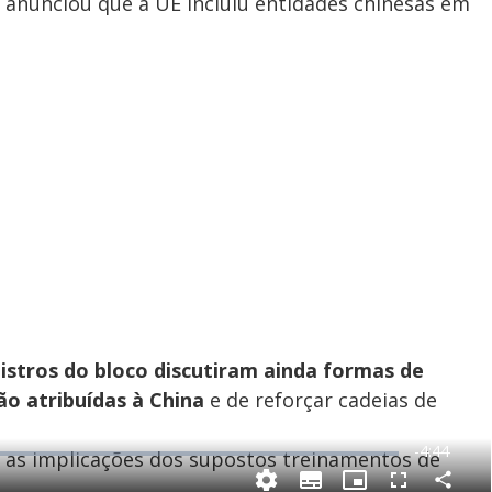
e anunciou que a UE incluiu entidades chinesas em
istros do bloco discutiram ainda formas de
o atribuídas à China
e de reforçar cadeias de
R
-
4:44
do as implicações dos supostos treinamentos de
e