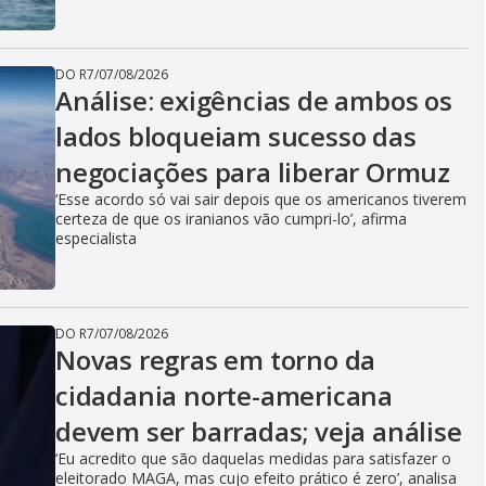
DO R7
/
07/08/2026
Análise: exigências de ambos os
lados bloqueiam sucesso das
negociações para liberar Ormuz
‘Esse acordo só vai sair depois que os americanos tiverem
certeza de que os iranianos vão cumpri-lo’, afirma
especialista
DO R7
/
07/08/2026
Novas regras em torno da
cidadania norte-americana
devem ser barradas; veja análise
‘Eu acredito que são daquelas medidas para satisfazer o
eleitorado MAGA, mas cujo efeito prático é zero’, analisa