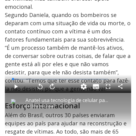
emocional.
Segundo Daniela, quando os bombeiros se
deparam com uma situação de vida ou morte, o
contato contínuo com a vítima é um dos
fatores fundamentais para sua sobrevivência.
“É um processo também de mantê-los ativos,
de conversar sobre outras coisas, de falar que a
gente está ali por eles e que não vamos
desistir, para que ele não desista também”,
contou. “Temos que ter esse contato para fazê-
L
o
a
la não desistir, porque a gente não vai.”
S
d
u
C
P
V
A
P
F
e
b
o
l
o
v
u
d
t
m
a
l
a
l
:
Anatel usa tecnologia de celular para tentar localizar vítimas na Venezuela
i
p
y
t
n
l
6
Esforço internacional
t
a
a
ç
s
.
por
Internacional
l
r
r
a
c
0
e
t
1
r
l
r
0
s
i
0
1
e
Além do Brasil, outros 30 países enviaram
%
l
s
0
e
h
e
s
n
a
equipes ao país para ajudar na reconstrução e
g
e
r
u
g
n
u
resgate de vítimas. Ao todo, são mais de 65
d
n
o
d