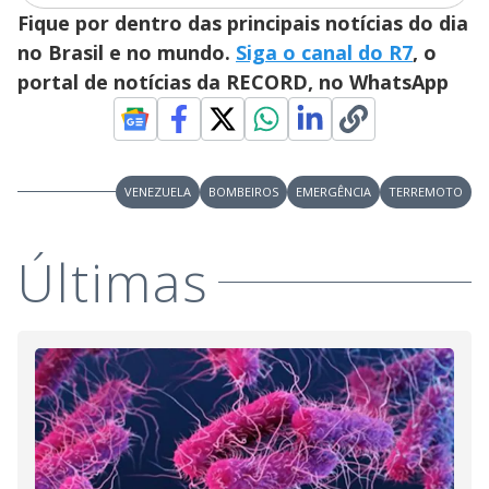
i
Fique por dentro das principais notícias do dia
d
no Brasil e no mundo.
Siga o canal do R7
, o
portal de notícias da RECORD, no WhatsApp
e
o
VENEZUELA
BOMBEIROS
EMERGÊNCIA
TERREMOTO
Últimas