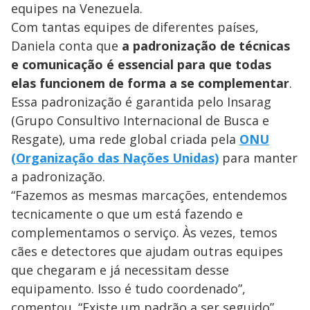
a
s
o
equipes na Venezuela.
s
Com tantas equipes de diferentes países,
y
Daniela conta que
a padronização de técnicas
M
e comunicação é essencial para que todas
V
u
d
elas funcionem de forma a se complementar
o
.
Essa padronização é garantida pelo Insarag
i
(Grupo Consultivo Internacional de Busca e
Resgate), uma rede global criada pela
ONU
d
(Organização das Nações Unidas)
para manter
a padronização.
e
“Fazemos as mesmas marcações, entendemos
tecnicamente o que um está fazendo e
complementamos o serviço. Às vezes, temos
o
cães e detectores que ajudam outras equipes
que chegaram e já necessitam desse
equipamento. Isso é tudo coordenado”,
comentou. “Existe um padrão a ser seguido”.