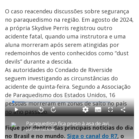
O caso reacendeu discussões sobre segurança
no paraquedismo na região. Em agosto de 2024,
a própria Skydive Perris registrou outro
acidente fatal, quando uma instrutora e uma
aluna morreram após serem atingidas por
redemoinhos de vento conhecidos como “dust
devils” durante a descida.
As autoridades do Condado de Riverside
seguem investigando as circunstâncias do
acidente de quinta-feira. Segundo a Associação
de Paraquedismo dos Estados Unidos, 16
pessoas morreram em zonas de salto no país
L
o
a
no ano passado.
S
d
u
C
P
V
A
P
F
e
b
o
l
o
v
u
d
t
m
a
l
a
l
:
Paraquedista fica preso à asa de avião durante salto em grupo na Austrália
i
p
y
t
n
l
1
Fique por dentro das principais notícias do dia
t
a
a
ç
s
1
por
Internacional
l
r
r
a
c
.
e
t
1
r
r
8
no Brasil e no mundo.
Siga o canal do R7
, o
s
i
0
1
e
3
l