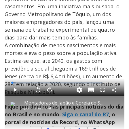
casamentos. Em uma iniciativa mais ousada, o
Governo Metropolitano de Tóquio, um dos
maiores empregadores do país, lançou uma
semana de trabalho experimental de quatro
dias para dar mais tempo às famílias.
A combinação de menos nascimentos e mais
mortes eleva o peso sobre a população ativa.
Estima-se que, até 2040, os gastos com
previdência social cheguem a 169 trilhões de
ienes (cerca de R$ 6,4 trilhões), um aumento de
28% em relação a 2020, segundo o Instituto de
L
o
a
Pesquisa Mitsubishi.
S
d
u
C
P
V
A
P
F
e
b
o
l
o
v
u
d
t
m
a
l
a
l
:
Montadoras de Japão e Coreia do Sul vão ampliar produção nos EUA para evitar tarifa extra
i
p
y
t
n
l
3
Fique por dentro das principais notícias do dia
t
a
a
ç
s
.
por
Internacional
l
r
r
a
c
6
e
t
1
r
l
r
7
no Brasil e no mundo.
Siga o canal do R7
, o
s
i
0
1
e
%
l
s
0
e
h
portal de notícias da Record, no WhatsApp
e
s
n
a
g
e
r
u
g