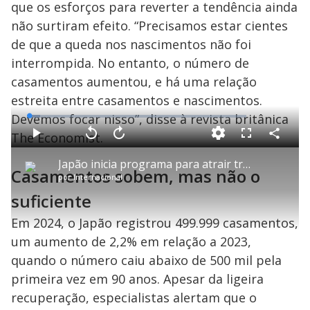
que os esforços para reverter a tendência ainda
não surtiram efeito. “Precisamos estar cientes
de que a queda nos nascimentos não foi
interrompida. No entanto, o número de
casamentos aumentou, e há uma relação
estreita entre casamentos e nascimentos.
Devemos focar nisso”, disse à revista britânica
L
o
a
The Economist.
d
C
P
V
A
P
F
e
o
l
o
v
u
d
m
a
l
a
l
:
Japão inicia programa para atrair trabalhadores remotos para o país
p
y
t
n
l
5
Casamentos sobem, mas não o
a
a
ç
s
.
por
Internacional
r
r
a
c
1
t
1
r
l
r
6
i
0
1
e
suficiente
%
l
s
0
e
h
e
s
n
a
g
e
r
Em 2024, o Japão registrou 499.999 casamentos,
u
g
n
u
a
d
n
um aumento de 2,2% em relação a 2023,
o
d
s
o
s
quando o número caiu abaixo de 500 mil pela
y
primeira vez em 90 anos. Apesar da ligeira
recuperação, especialistas alertam que o
M