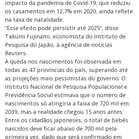
V
u
impacto da pandemia de Covid-19, que reduziu
d
o
os casamentos em 12,7% em 2020, ainda reflete
na taxa de natalidade.
i
“Esse efeito pode persistir até 2025”, disse
Takumi Fujinami, economista do Instituto de
d
Pesquisa do Japão, à agência de notícias
Reuters.
e
A queda nos nascimentos foi observada em
todas as 47 províncias do país, superando até
o
as projeções mais pessimistas do governo. O
Instituto Nacional de Pesquisa Populacional e
Previdência Social estimava que o número de
nascimentos só atingiria a faixa de 720 mil em
2039, mas a realidade chegou 15 anos antes.
Entre os cidadãos japoneses, o total de bebês
nascidos deve ficar abaixo de 700 mil pela
primeira vez, dado que será confirmado em