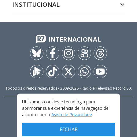
INSTITUCIONAL
INTERNACIONAL
Todos os direitos reservados - 2009-
2026
- Rádio e Televisão Record S.A
Utilizamos cookies e tecnologia para
CARREIRA
FALE CONOSCO
PRIVACIDADE
aprimorar sua experiência de navegação de
TERMOS E CONDIÇÕES DE USO
acordo com o
Aviso de Privacidade
.
FECHAR