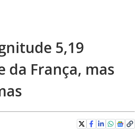
nitude 5,19
e da França, mas
imas