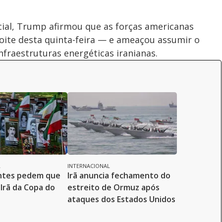
cial, Trump afirmou que as forças americanas
oite desta quinta-feira — e ameaçou assumir o
infraestruturas energéticas iranianas.
L
INTERNACIONAL
ntes pedem que
Irã anuncia fechamento do
 Irã da Copa do
estreito de Ormuz após
ataques dos Estados Unidos