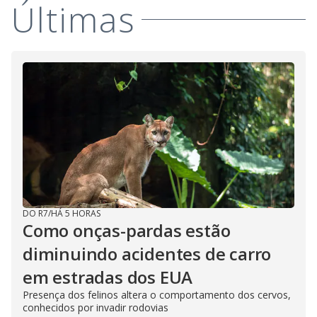
V
Últimas
o
i
d
e
o
DO R7
/
HÁ 5 HORAS
Como onças-pardas estão
diminuindo acidentes de carro
em estradas dos EUA
Presença dos felinos altera o comportamento dos cervos,
conhecidos por invadir rodovias