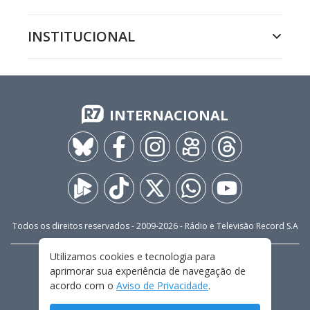
INSTITUCIONAL
INTERNACIONAL
Todos os direitos reservados - 2009-
2026
- Rádio e Televisão Record S.A
Utilizamos cookies e tecnologia para
CARREIRA
FALE CONOSCO
PRIVACIDADE
aprimorar sua experiência de navegação de
TERMOS E CONDIÇÕES DE USO
acordo com o
Aviso de Privacidade
.