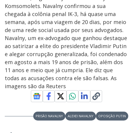
s
Komsomolets. Navalny confirmou a sua
y
chegada à colônia penal IK-3, há quase uma
semana, após uma viagem de 20 dias, por meio
M
V
u
d
de uma rede social usada por seus advogados.
o
Navalny, um ex-advogado que ganhou destaque
i
ao satirizar a elite do presidente Vladimir Putin
e alegar corrupção generalizada, foi condenado
em agosto a mais 19 anos de prisão, além dos
d
11 anos e meio que já cumpria. Ele diz que
todas as acusações contra ele são falsas. As
e
imagens são da Reuters
o
PRISÃO NAVALNY
ALEXEI NAVALNY
OPOSIÇÃO PUTIN