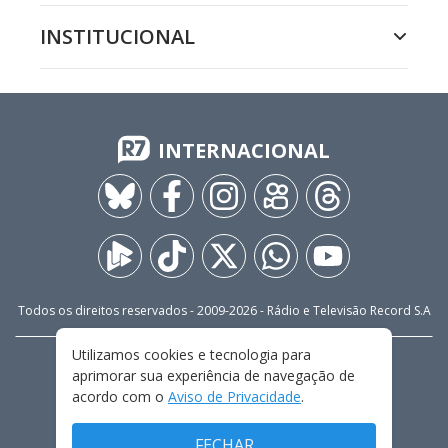
INSTITUCIONAL
INTERNACIONAL
Todos os direitos reservados - 2009-
2026
- Rádio e Televisão Record S.A
Utilizamos cookies e tecnologia para
CARREIRA
FALE CONOSCO
PRIVACIDADE
aprimorar sua experiência de navegação de
TERMOS E CONDIÇÕES DE USO
acordo com o
Aviso de Privacidade
.
FECHAR