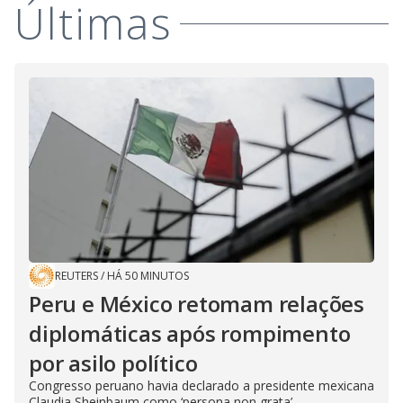
Últimas
REUTERS
/
HÁ 50 MINUTOS
Peru e México retomam relações
diplomáticas após rompimento
por asilo político
Congresso peruano havia declarado a presidente mexicana
Claudia Sheinbaum como ‘persona non grata’