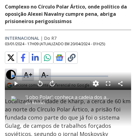
Complexo no Círculo Polar Ártico, onde político da
oposição Alexei Navalny cumpre pena, abriga
prisioneiros perigosíssimos
INTERNACIONAL
|
Do R7
03/01/2024 - 17H09
(ATUALIZADO EM
20/04/2024 - 01H25
)
A+
A-
L
o
a
Adicione como fonte preferencial no Google
d
C
P
V
A
P
F
e
o
l
o
v
u
Opens in new window
d
m
a
l
a
l
:
‘Lobo Polar’: conheça a cadeia dos anos 1960, em que faz -30°C e para onde Putin mandou principal rival
p
y
t
n
l
1
Localizada na cidade de Kharp, a cerca de 60 km
a
a
ç
s
6
por
Notícias
r
r
a
c
.
t
1
r
l
r
7
ao norte do Círculo Polar Ártico, a prisão foi
i
0
1
e
0
l
s
0
e
%
h
fundada como parte do que já foi o sistema
e
s
n
a
g
e
r
u
g
Gulag, de campos de trabalhos forçados
n
u
a
d
n
o
d
soviéticos, segundo o jornal Moskovsky
s
o