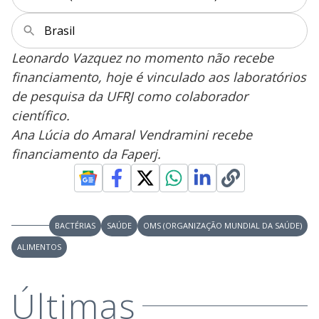
V
i
Brasil
Leonardo Vazquez no momento não recebe
d
financiamento, hoje é vinculado aos laboratórios
de pesquisa da UFRJ como colaborador
e
científico.
Ana Lúcia do Amaral Vendramini recebe
o
financiamento da Faperj.
BACTÉRIAS
SAÚDE
OMS (ORGANIZAÇÃO MUNDIAL DA SAÚDE)
ALIMENTOS
Últimas