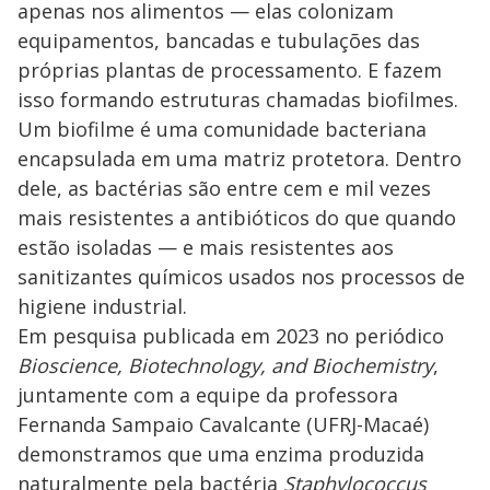
y
apenas nos alimentos — elas colonizam
equipamentos, bancadas e tubulações das
M
V
u
próprias plantas de processamento. E fazem
d
o
isso formando estruturas chamadas biofilmes.
Um biofilme é uma comunidade bacteriana
i
encapsulada em uma matriz protetora. Dentro
dele, as bactérias são entre cem e mil vezes
d
mais resistentes a antibióticos do que quando
estão isoladas — e mais resistentes aos
e
sanitizantes químicos usados nos processos de
higiene industrial.
o
Em pesquisa publicada em 2023 no periódico
Bioscience, Biotechnology, and Biochemistry
,
juntamente com a equipe da professora
Fernanda Sampaio Cavalcante (UFRJ-Macaé)
demonstramos que uma enzima produzida
naturalmente pela bactéria
Staphylococcus