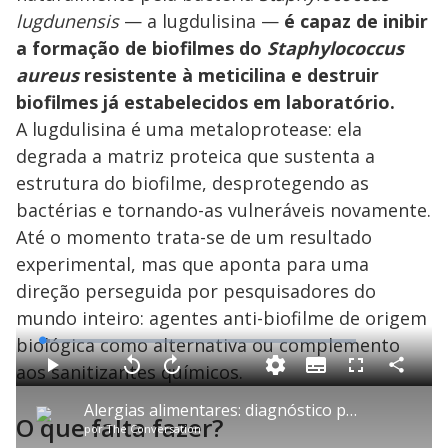
lugdunensis
— a lugdulisina —
é capaz de inibir
a formação de biofilmes do
Staphylococcus
aureus
resistente à meticilina e destruir
biofilmes já estabelecidos em laboratório.
A lugdulisina é uma metaloprotease: ela
degrada a matriz proteica que sustenta a
estrutura do biofilme, desprotegendo as
bactérias e tornando-as vulneráveis novamente.
Até o momento trata-se de um resultado
experimental, mas que aponta para uma
direção perseguida por pesquisadores do
mundo inteiro: agentes anti-biofilme de origem
biológica como alternativa ou complemento
L
o
a
aos sanitizantes químicos.
S
d
u
C
P
V
A
P
F
e
b
o
l
o
v
u
d
t
m
a
l
a
l
:
Alergias alimentares: diagnóstico precoce é essencial para prevenção
i
p
y
t
n
l
2
O que falta fazer?
t
a
a
ç
s
.
por
The Conversation
l
r
r
a
c
5
e
t
1
r
r
1