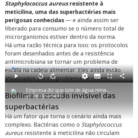
Staphylococcus aureus
resistente à
meticilina, uma das superbactérias mais
perigosas conhecidas
— e ainda assim ser
liberado para consumo se o número total de
microrganismos estiver dentro da norma.
Há uma razão técnica para isso: os protocolos
foram desenhados antes de a resistência
antimicrobiana se tornar um problema de
escala na cadeia alimentar. Eles ainda estão
L
o
a
atualizados para o problema de ontem.
S
d
u
C
P
V
A
P
F
e
b
o
l
o
v
u
d
t
m
a
l
a
l
:
Empresa diz que lote de água mineral Crystal com presença de bactéria já foi recolhido
i
p
y
t
n
l
7
Biofilme: o escudo invisível das
t
a
a
ç
s
.
por
The Conversation
l
r
r
a
c
7
e
t
1
r
l
r
8
s
i
0
1
e
superbactérias
%
l
s
0
e
h
e
s
n
a
g
e
r
Há um fator que torna o cenário ainda mais
u
g
n
u
a
d
n
complexo. Bactérias como o
Staphylococcus
o
d
s
o
s
aureus
resistente à meticilina não circulam