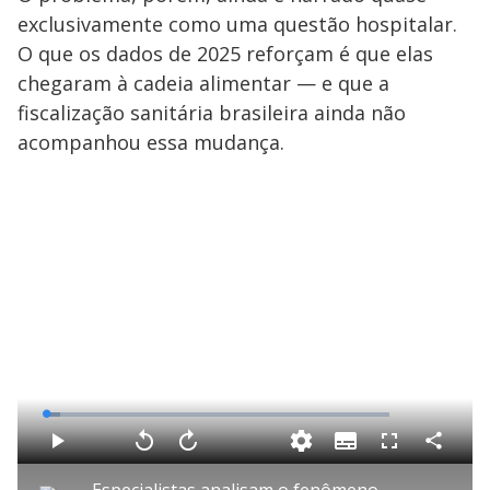
exclusivamente como uma questão hospitalar.
O que os dados de 2025 reforçam é que elas
chegaram à cadeia alimentar — e que a
fiscalização sanitária brasileira ainda não
acompanhou essa mudança.
L
o
a
S
d
u
C
P
V
A
F
e
b
o
l
o
v
u
d
t
m
a
l
a
l
:
Especialistas analisam o fenômeno da proliferação de algas no Lago Paranoá após chuvas intensas
i
p