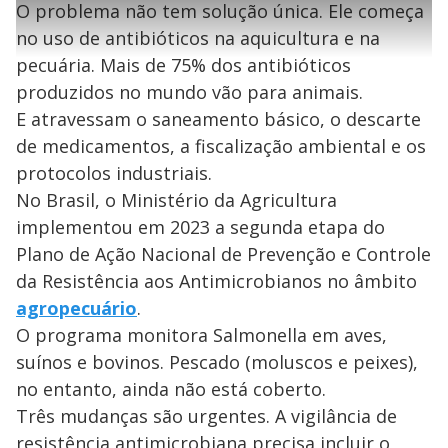
l
s
i
0
1
e
O problema não tem solução única. Ele começa
%
l
s
0
e
h
e
s
n
a
no uso de antibióticos na aquicultura e na
g
e
r
u
g
n
u
a
pecuária. Mais de 75% dos antibióticos
d
n
o
d
s
o
produzidos no mundo vão para animais.
s
E atravessam o saneamento básico, o descarte
y
de medicamentos, a fiscalização ambiental e os
M
protocolos industriais.
V
u
d
No Brasil, o Ministério da Agricultura
o
implementou em 2023 a segunda etapa do
i
Plano de Ação Nacional de Prevenção e Controle
da Resistência aos Antimicrobianos no âmbito
d
agropecuário
.
O programa monitora Salmonella em aves,
e
suínos e bovinos. Pescado (moluscos e peixes),
no entanto, ainda não está coberto.
Três mudanças são urgentes. A vigilância de
o
resistência antimicrobiana precisa incluir o