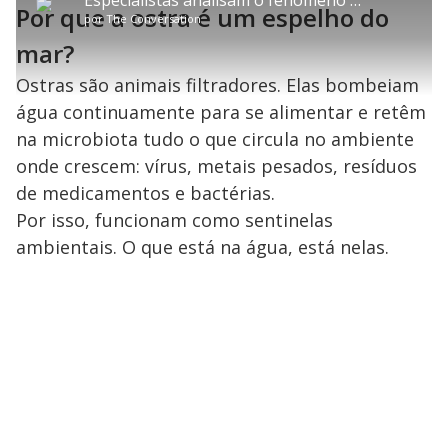
P
y
t
n
l
4
Por que a ostra é um espelho do
t
a
a
ç
s
.
por
The Conversation
l
r
r
a
c
2
e
t
1
r
l
r
1
s
i
0
1
e
mar?
%
l
s
0
e
h
e
s
n
a
g
e
r
Ostras são animais filtradores. Elas bombeiam
u
g
n
u
a
d
n
água continuamente para se alimentar e retêm
o
d
s
o
s
na microbiota tudo o que circula no ambiente
y
onde crescem: vírus, metais pesados, resíduos
de medicamentos e bactérias.
M
V
u
Por isso, funcionam como sentinelas
d
o
ambientais. O que está na água, está nelas.
i
d
e