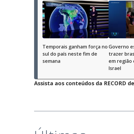
Temporais ganham força no
Governo e
sul do país neste fim de
trazer bra
semana
em região 
Israel
Assista aos conteúdos da RECORD de 