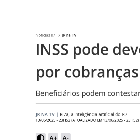
Noticias R7
JR na TV
INSS pode devo
por cobranças
Beneficiários podem contesta
JR NA TV
|
Ri7a, a inteligência artificial do R7
13/06/2025 - 23H52
(ATUALIZADO EM
13/06/2025 - 23H52
)
A+
A-