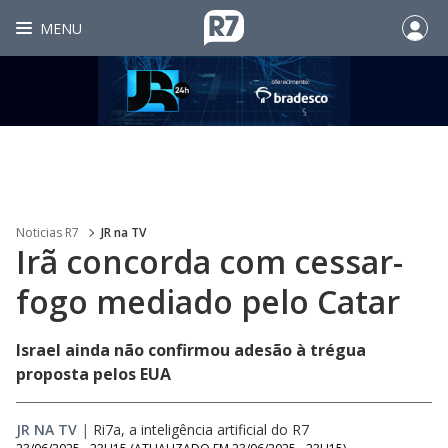
MENU
Noticias R7
JR na TV
Irã concorda com cessar-
fogo mediado pelo Catar
Israel ainda não confirmou adesão à trégua
proposta pelos EUA
JR NA TV
|
Ri7a, a inteligência artificial do R7