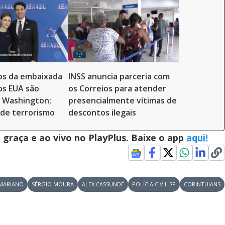
os da embaixada
INSS anuncia parceria com
nos EUA são
os Correios para atender
 Washington;
presencialmente vítimas de
 de terrorismo
descontos ilegais
graça e ao vivo no PlayPlus. Baixe o app
aqui!
MARIANO
SÉRGIO MOURA
ALEX CASSUNDÉ
POLÍCIA CIVIL SP
CORINTHIANS