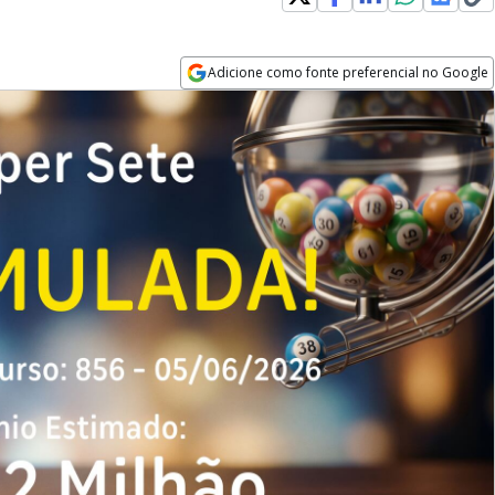
Adicione como fonte preferencial no Google
Opens in new window