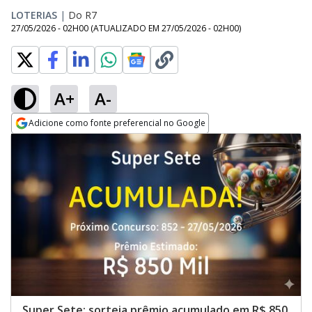
LOTERIAS
|
Do R7
27/05/2026 - 02H00
(ATUALIZADO EM
27/05/2026 - 02H00
)
A+
A-
Adicione como fonte preferencial no Google
Opens in new window
Super Sete: sorteia prêmio acumulado em R$ 850