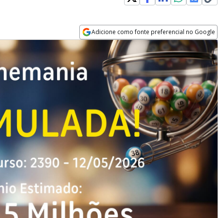
Adicione como fonte preferencial no Google
Opens in new window