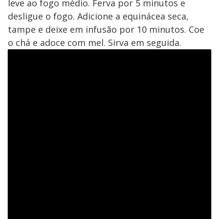
leve ao fogo médio. Ferva por 5 minutos e
desligue o fogo. Adicione a equinácea seca,
tampe e deixe em infusão por 10 minutos. Coe
o chá e adoce com mel. Sirva em seguida.