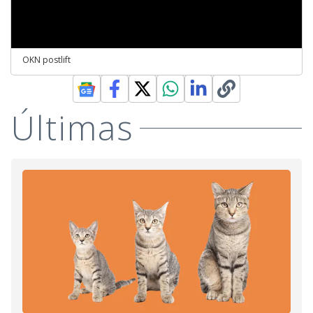
OKN postlift
Últimas