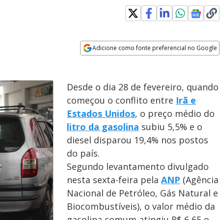
Adicione como fonte preferencial no Google
Opens in new window
Desde o dia 28 de fevereiro, quando
começou o conflito entre
Irã e
Estados Unidos
, o preço médio do
litro da gasolina
subiu 5,5% e o
diesel disparou 19,4% nos postos
do país.
Segundo levantamento divulgado
nesta sexta-feira pela
ANP
(Agência
Nacional de Petróleo, Gás Natural e
Biocombustíveis), o valor médio da
gasolina comum atingiu R$ 6,65 o