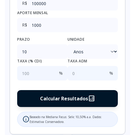
R$
APORTE MENSAL
R$
PRAZO
UNIDADE
TAXA (% CDI)
TAXA ADM
%
%
analytics
Calcular Resultados
Baseado na Mediana Focus: Selic 10,50% a.a. Dados:
info
Estimativa Conservadora.