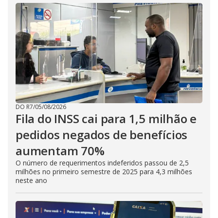
d
e
o
DO R7
/
05/08/2026
Fila do INSS cai para 1,5 milhão e
pedidos negados de benefícios
aumentam 70%
O número de requerimentos indeferidos passou de 2,5
milhões no primeiro semestre de 2025 para 4,3 milhões
neste ano