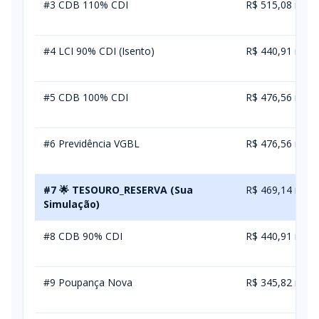
#3 CDB 110% CDI
R$ 515,08 m
il
#4 LCI 90% CDI (Isento)
R$ 440,91 m
il
#5 CDB 100% CDI
R$ 476,56 m
il
#6 Previdência VGBL
R$ 476,56 m
il
#7 🌟 TESOURO_RESERVA (Sua
R$ 469,14 m
Simulação)
il
#8 CDB 90% CDI
R$ 440,91 m
il
#9 Poupança Nova
R$ 345,82 m
il