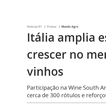
Noticias R7
Prisma
Mundo Agro
Itália amplia 
crescer no mer
vinhos
Participação na Wine South A
cerca de 300 rótulos e reforç