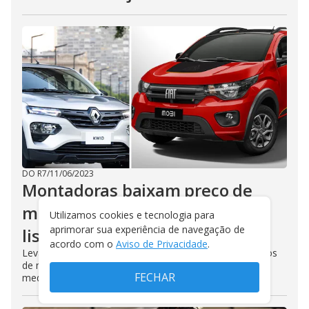
DO R7
/
11/06/2023
Montadoras baixam preço de
mais de 70 carros zero-km; veja
Utilizamos cookies e tecnologia para
aprimorar sua experiência de navegação de
lista com todos os descontos
acordo com o
Aviso de Privacidade
.
Levantamento feito pela coluna reuniu o preço de carros
de nove montadoras que anunciaram descontos após
FECHAR
medida do governo