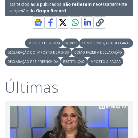
Os textos aqui publicados
não refletem
necessariamente
a opinião do
Grupo Record
.
IMPOSTO DE RENDA
IR 2023
COMO COMEÇAR A DECLARAR
DECLARAÇÃO DO IMPOSTO DE RENDA
COMO FAZER A DECLARAÇÃO
DECLARAÇÃO PRÉ-PREENCHIDA
RESTITUIÇÃO
IMPOSTO A PAGAR
Últimas