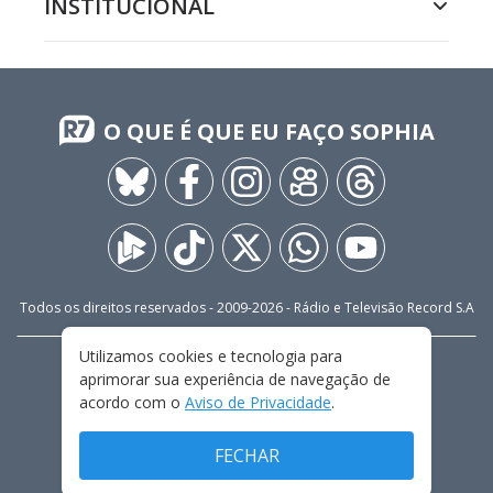
INSTITUCIONAL
O QUE É QUE EU FAÇO SOPHIA
Todos os direitos reservados - 2009-
2026
- Rádio e Televisão Record S.A
Utilizamos cookies e tecnologia para
CARREIRA
FALE CONOSCO
PRIVACIDADE
aprimorar sua experiência de navegação de
TERMOS E CONDIÇÕES DE USO
acordo com o
Aviso de Privacidade
.
FECHAR