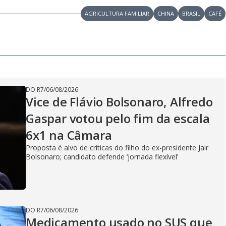
AGRICULTURA FAMILIAR
CHINA
BRASIL
CAFÉ
DO R7
/
06/08/2026
Vice de Flávio Bolsonaro, Alfredo
Gaspar votou pelo fim da escala
6x1 na Câmara
Proposta é alvo de críticas do filho do ex-presidente Jair
Bolsonaro; candidato defende ‘jornada flexível’
DO R7
/
06/08/2026
Medicamento usado no SUS que