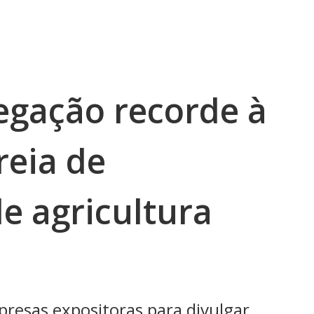
legação recorde à
reia de
e agricultura
presas expositoras para divulgar