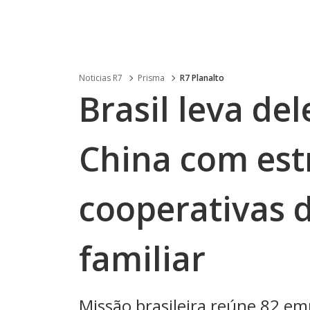
Noticias R7
Prisma
R7 Planalto
Brasil leva de
China com est
cooperativas d
familiar
Missão brasileira reúne 82 em