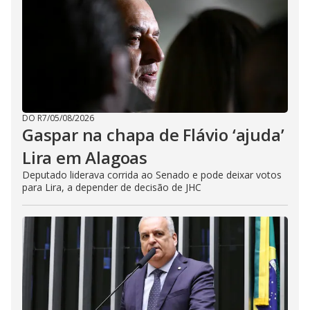
DO R7
/
05/08/2026
Gaspar na chapa de Flávio ‘ajuda’
Lira em Alagoas
Deputado liderava corrida ao Senado e pode deixar votos
para Lira, a depender de decisão de JHC