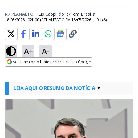
R7 PLANALTO
|
Lis Cappi, do R7, em Brasília
Opens in new windo
18/05/2026 - 02H00
(ATUALIZADO EM
18/05/2026 - 10H46
)
A+
A-
Adicione como fonte preferencial no Google
Opens in new window
LEIA AQUI O RESUMO DA NOTÍCIA