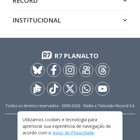
RECORD
INSTITUCIONAL
R7 PLANALTO
Todos os direitos reservados - 2009-
2026
- Rádio e Televisão Record S.A
Utilizamos cookies e tecnologia para
CARREIRA
FALE CONOSCO
PRIVACIDADE
aprimorar sua experiência de navegação de
TERMOS E CONDIÇÕES DE USO
acordo com o
Aviso de Privacidade
.