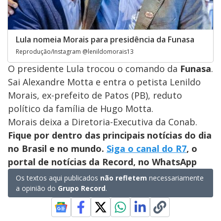
Lula nomeia Morais para presidência da Funasa
Reprodução/Instagram @lenildomorais13
O presidente Lula trocou o comando da
Funasa
.
Sai Alexandre Motta e entra o petista Lenildo
Morais, ex-prefeito de Patos (PB), reduto
político da família de Hugo Motta.
Morais deixa a Diretoria-Executiva da Conab.
Fique por dentro das principais notícias do dia
no Brasil e no mundo.
Siga o canal do R7
, o
portal de notícias da Record, no WhatsApp
Os textos aqui publicados
não refletem
necessariamente
a opinião do
Grupo Record
.